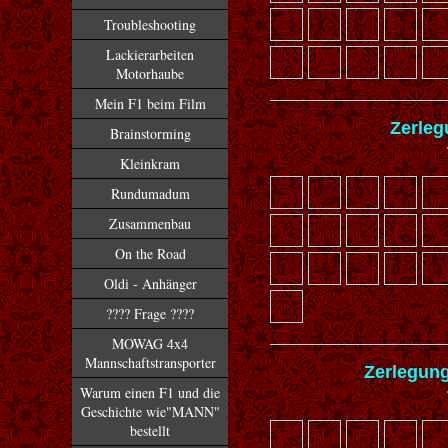
Troubleshooting
Lackierarbeiten
Motorhaube
Mein F1 beim Film
Zerleg
Brainstorming
Kleinkram
Rundumadum
Zusammenbau
On the Road
Oldi - Anhänger
???? Frage ????
MOWAG 4x4
Mannschaftstransporter
Zerlegung
Warum einen F1 und die
Geschichte wie"MANN"
bestellt