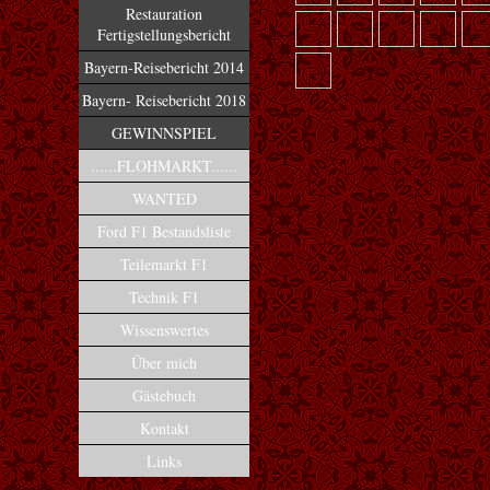
Restauration
Fertigstellungsbericht
Bayern-Reisebericht 2014
Bayern- Reisebericht 2018
GEWINNSPIEL
......FLOHMARKT......
WANTED
Ford F1 Bestandsliste
Teilemarkt F1
Technik F1
Wissenswertes
Über mich
Gästebuch
Kontakt
Links