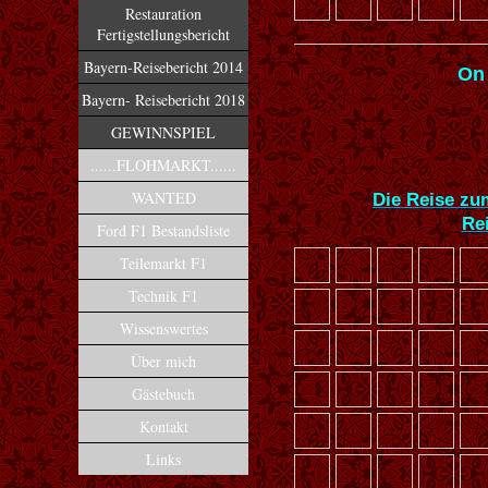
Restauration
Fertigstellungsbericht
Bayern-Reisebericht 2014
On
Bayern- Reisebericht 2018
GEWINNSPIEL
......FLOHMARKT......
WANTED
Die Reise zu
Re
Ford F1 Bestandsliste
Teilemarkt F1
Technik F1
Wissenswertes
Über mich
Gästebuch
Kontakt
Links