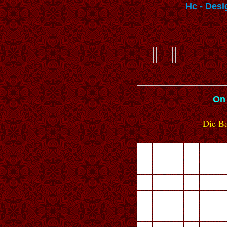
Hc - Des
On
Die Baye