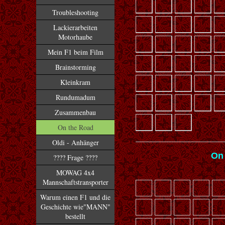
Troubleshooting
Lackierarbeiten
Motorhaube
Mein F1 beim Film
Brainstorming
Kleinkram
Rundumadum
Zusammenbau
On the Road
Oldi - Anhänger
On
???? Frage ????
MOWAG 4x4
Mannschaftstransporter
Warum einen F1 und die
Geschichte wie"MANN"
bestellt