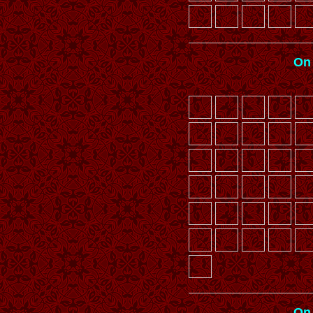
On
On