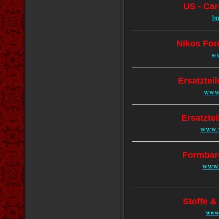
US - Ca
bm
Nikos For
ww
Ersatztei
www.
Ersatztei
www.v
Formbar
www.u
Stoffe &
www.f