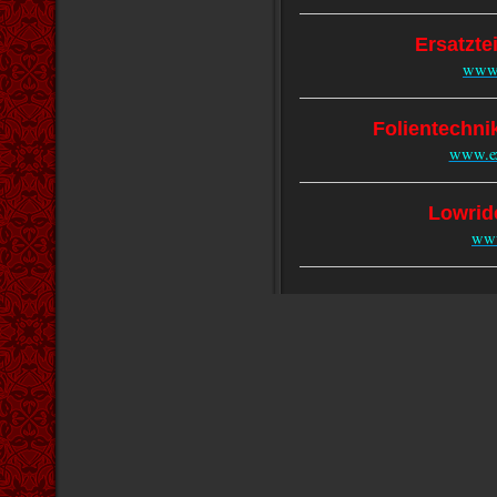
Ersatzte
www.
Folientechni
www.ex
Lowrid
www