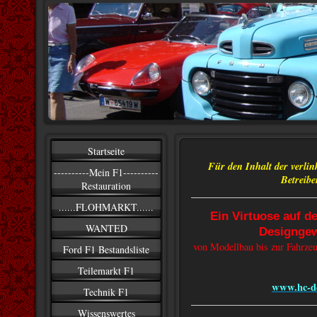
Startseite
Für den Inhalt der verlink
----------Mein F1----------
Betreibe
Restauration
......FLOHMARKT......
Ein Virtuose auf 
WANTED
Designgew
von Modellbau bis zur Fahrzeu
Ford F1 Bestandsliste
Teilemarkt F1
www.hc-de
Technik F1
Wissenswertes