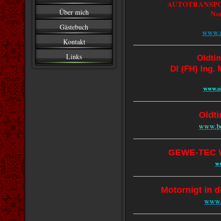
AUTOTRANSPO
Über mich
Nor
Gästebuch
www.no
Kontakt
Links
Oldti
DI (FH) Ing.
www.ol
Oldti
www.bey
GEWE-TEC W
ww
Motornigt in 
www.m