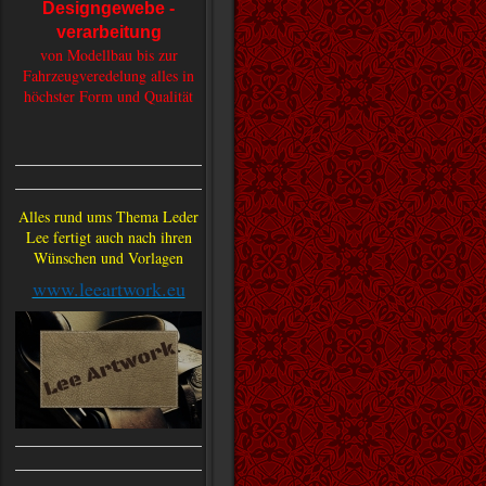
Designgewebe -
verarbeitung
von Modellbau bis zur
Fahrzeugveredelung alles in
höchster Form und Qualität
Alles rund ums Thema Leder
Lee fertigt auch nach ihren
Wünschen und Vorlagen
www.leeartwork.eu