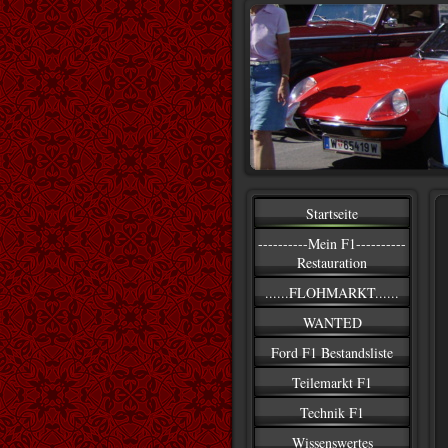
Startseite
----------Mein F1----------
Restauration
......FLOHMARKT......
WANTED
Ford F1 Bestandsliste
Teilemarkt F1
Technik F1
Wissenswertes