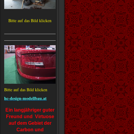
Bitte auf das Bild klicken
Bitte auf
das Bild klicken
hc-design-modellbau.at
Ein langjähriger guter
Freund und Virtuose
auf dem Gebiet der
Carbon und