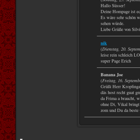
Hallo Süsser!
Deine Hompage ist ec
Es wäre sehr schön w
sehen würde.
Liebe Grüße von Silv
nik
Dienstag, 20. Septe
(
leise rein schleich
super Page Erich
Banana Joe
Freitag, 16. Septem
(
Grüßi Herr Kropfinga
däs host recht guat g
da Frima a braucht, w
ohne Di, Vikal bringt
zom und Du da beste Or