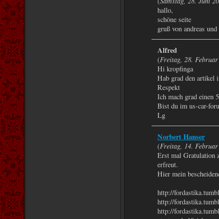
Samstag, 28. Juni 2
(
hallo,
schöne seite
gruß von andreas und
Alfred
Freitag, 28. Februa
(
Hi kropfinga
Hab grad den artikel 
Respekt
Ich mach grad einen 5
Bist du im us-car-for
Lg
Norbert Hanser
Freitag, 14. Februa
(
Erst mal Gratulation
erfreut.
Hier mein bescheidene
http://fordastika.tum
http://fordastika.tum
http://fordastika.tum