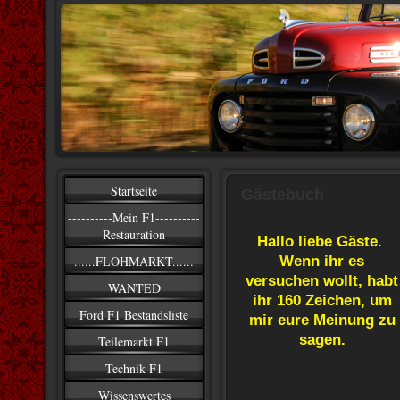
Startseite
Gästebuch
----------Mein F1----------
Restauration
Hallo liebe Gäste.
......FLOHMARKT......
Wenn ihr es
versuchen wollt, habt
WANTED
ihr 160 Zeichen, um
Ford F1 Bestandsliste
mir eure Meinung zu
sagen.
Teilemarkt F1
Technik F1
Wissenswertes