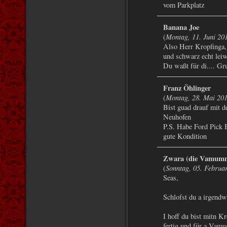
vom Parkplatz
Banana Joe
Montag, 11. Juni 20
(
Also Herr Kropfinga,
und schwarz echt leiw
Du waßt für di.... Gr
Franz Öhlinger
Montag, 28. Mai 20
(
Bist guad drauf mit d
Neuhofen
P.S. Habe Ford Pick B
gute Kondition
Zwara (die Vamum
Sonntag, 05. Februa
(
Seas,
Schlofst du a irgendw
I hoff du bist mitn K
fertig und für a Vamu