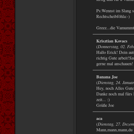
Ps:Wennst im Slang sc
Rechtscheibföhla:-)
Greez...die Vamumm
Krisztian Kovacs
Donnerstag, 02. Feb
(
Hallo Erick! Dein aut
richtig Gute arbeit!S
gerne mal anschauen!
Banana Joe
Dienstag, 24. Janua
(
Hey, noch Alles Gute
Danke noch mal fürs l
zeit... :)
Grüße Joe
aca
Dienstag, 27. Dezem
(
Mann,mann,mann,du wi