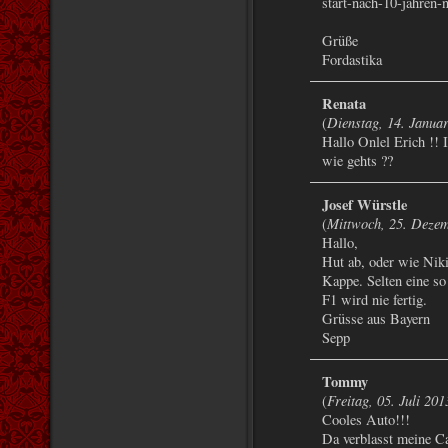
start-nach-10-jahren-
Grüße
Fordastika
Renata
Dienstag, 14. Janua
(
Hallo Onlel Erich !! 
wie gehts ??
Josef Würstle
Mittwoch, 25. Deze
(
Hallo,
Hut ab, oder wie Niki
Kappe. Selten eine so
F1 wird nie fertig.
Grüsse aus Bayern
Sepp
Tommy
Freitag, 05. Juli 20
(
Cooles Auto!!!
Da verblasst meine C