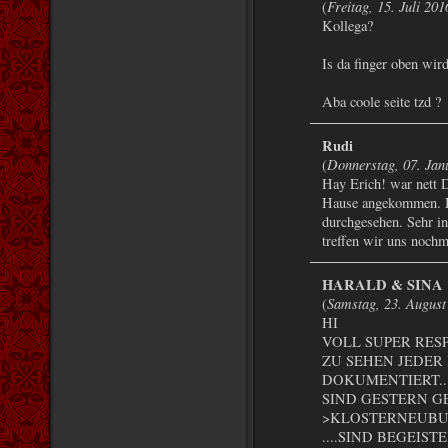
Freitag, 15. Juli 20
(
Kollega?
Is da finger oben wir
Aba coole seite tzd ?
Rudi
Donnerstag, 07. Jan
(
Hay Erich! war nett D
Hause angekommen. 
durchgesehen. Sehr in
treffen wir uns noch
HARALD & SINA
Samstag, 23. August
(
HI
VOLL SUPER RESP
ZU SEHEN JEDER
DOKUMENTIERT..
SIND GESTERN 
>KLOSTERNEUBU
....SIND BEGEIS