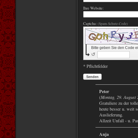
Ihre Website:
Captcha:
(Spam-Schutz-Code)
Bitte geben Sie den Code e
↺
* Pflichtfelder
Senden
Peter
Montag, 29. August 
(
Gratuliere zu der toll
heute besser u. weit s
Auslieferung.
Allzeit Unfall - u. Pa
Anja