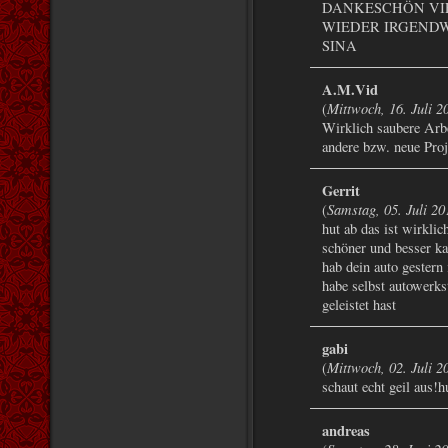
DANKESCHÖN VIE
WIEDER IRGENDW
SINA
A.M.Vid
Mittwoch, 16. Juli 2
(
Wirklich saubere Arbe
andere bzw. neue Proj
Gerrit
Samstag, 05. Juli 20
(
hut ab das ist wirklic
schöner und besser k
hab dein auto gestern 
habe selbst autowerks
geleistet hast
gabi
Mittwoch, 02. Juli 2
(
schaut echt geil aus!h
andreas